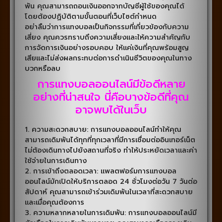
พัน คุณสามารถถอนเงินออกจากบัญชีผู้ใช้ของคุณได้
โดยต้องปฏิบัติตามขั้นตอนที่เว็บไซต์กำหนด
อย่าลืมว่าการแทงบอลเป็นกิจกรรมที่เกี่ยวข้องกับความ
เสี่ยง คุณควรทราบถึงความเสี่ยงและให้ความสำคัญกับ
การจัดการเงินอย่างรอบคอบ ให้แค่เงินที่คุณพร้อมสูญ
เสียและไม่ส่งผลกระทบต่อการดำเนินชีวิตของคุณในทาง
บวกหรือลบ
การแทงบอลออนไลน์มีข้อดีหลาย
อย่างที่น่าสนใจ นี่คือบางข้อดีที่คุณ
อาจพบได้ในเว็บ
1. ความสะดวกสบาย: การแทงบอลออนไลน์ทำให้คุณ
สามารถเดิมพันได้ทุกที่ทุกเวลาที่มีการเชื่อมต่ออินเทอร์เน็ต
ไม่ต้องเดินทางไปยังสถานที่จริง ทำให้ประหยัดเวลาและค่า
ใช้จ่ายในการเดินทาง
2. การเข้าถึงตลอดเวลา: แพลตฟอร์มการแทงบอล
ออนไลน์มักเปิดให้บริการตลอด 24 ชั่วโมงต่อวัน 7 วันต่อ
สัปดาห์ คุณสามารถเข้าร่วมเดิมพันในเวลาที่สะดวกสบาย
และเมื่อคุณต้องการ
3. ความหลากหลายในการเดิมพัน: การแทงบอลออนไลน์มี