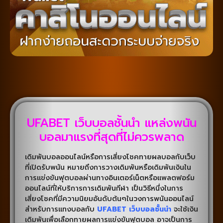
UFABET เว็บบอลชั้นนำ แหล่งพนัน
บอลมาแรงที่สุดที่ไม่ควรพลาด
เดิมพันบอลออนไลน์หรือการเสี่ยงโชคทายผลบอลกับเว็บ
ที่เปิดรับพนัน หมายถึงการวางเดิมพันหรือเดิมพันเงินใน
การแข่งขันฟุตบอลผ่านทางอินเตอร์เน็ตหรือแพลตฟอร์ม
ออนไลน์ที่ให้บริการการเดิมพันกีฬา เป็นวิธีหนึ่งในการ
เสี่ยงโชคที่มีความนิยมอันดับต้นๆในวงการพนันออนไลน์
สำหรับการแทงบอลกับ
UFABET เว็บบอลชั้นนำ
จะใช้เงิน
เดิมพันเพื่อเลือกทายผลการแข่งขันฟุตบอล อาจเป็นการ