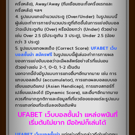
ครึ่งหลัง), Away/Away (ทีมเยือนชนะทั้งครึ่งแรกและ
ครึ่งหลัง) ฯลฯ
4. รูปแบบแทงจำนวนประตู (Over/Under): ในรูปแบบนี้
ผู้เล่นจะทำการทายจำนวนประตูที่เกิดขึ้นในการแข่งขันบอล
ว่าจะมีประตูเกิน (Over) หรือน้อยกว่า (Under) ตัวอย่าง
เช่น Over 2.5 (มีประตูเกิน 3 ประตู), Under 2.5 (น้อย
กว่า 3 ประตู)
5. รูปแบบแทงผลเต็ง (Correct Score):
UFABET เว็บ
บอลชั้นนำ สมัครฟรี
ในรูปแบบนี้ผู้เล่นจะทำการทายผล
ของการแข่งขันบอลว่าจะมีผลลัพธ์อย่างไรที่แน่นอน
ตัวอย่างเช่น 2-1, 0-0, 1-2 เป็นต้น
นอกจากนี้ยังมีรูปแบบการแทงอื่นๆอีกมากมาย เช่น การ
แทงบอลสเต็ป (accumulator), การแทงผลบอลแบบเอ
เชียนแฮนดิแคป (Asian Handicap), การแทงสกอร์ที่
เปลี่ยนแปลงได้ (Dynamic Score), และอื่นๆอีกมากมาย
ควรศึกษากฎกติกาและข้อมูลที่เกี่ยวข้องของแต่ละรูปแบบ
การแทงก่อนที่จะเริ่มลงเงินเดิมพัน
UFABET เว็บบอลชั้นนำ แหล่งพนันที่
เริ่มต้นไม่ยาก มือใหม่ก็เล่นได้
UFABET เว็บบอลชั้นนำ
แต่อย่างที่จะกล่าวถึงในคำตอบ