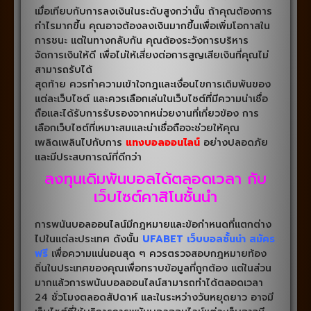
เมื่อเทียบกับการลงเงินในระดับสูงกว่านั้น ถ้าคุณต้องการ
กำไรมากขึ้น คุณอาจต้องลงเงินมากขึ้นเพื่อเพิ่มโอกาสใน
การชนะ แต่ในทางกลับกัน คุณต้องระวังการบริหาร
จัดการเงินให้ดี เพื่อไม่ให้เสี่ยงต่อการสูญเสียเงินที่คุณไม่
สามารถรับได้
สุดท้าย ควรทำความเข้าใจกฎและเงื่อนไขการเดิมพันของ
แต่ละเว็บไซต์ และควรเลือกเล่นในเว็บไซต์ที่มีความน่าเชื่อ
ถือและได้รับการรับรองจากหน่วยงานที่เกี่ยวข้อง การ
เลือกเว็บไซต์ที่เหมาะสมและน่าเชื่อถือจะช่วยให้คุณ
เพลิดเพลินไปกับการ
แทงบอลออนไลน์
อย่างปลอดภัย
และมีประสบการณ์ที่ดีกว่า
ลงทุนเดิมพันบอลได้ตลอดเวลา กับ
เว็บไซต์คาสิโนชั้นนำ
การพนันบอลออนไลน์มีกฎหมายและข้อกำหนดที่แตกต่าง
ไปในแต่ละประเทศ ดังนั้น
UFABET เว็บบอลชั้นนำ สมัคร
ฟรี
เพื่อความแน่นอนสุด ๆ ควรตรวจสอบกฎหมายท้อง
ถิ่นในประเทศของคุณเพื่อทราบข้อมูลที่ถูกต้อง แต่ในส่วน
มากแล้วการพนันบอลออนไลน์สามารถทำได้ตลอดเวลา
24 ชั่วโมงตลอดสัปดาห์ และในระหว่างวันหยุดยาว อาจมี