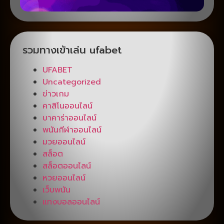
รวมทางเข้าเล่น ufabet
UFABET
Uncategorized
ข่าวเกม
คาสิโนออนไลน์
บาคาร่าออนไลน์
พนันกีฬาออนไลน์
มวยออนไลน์
สล็อต
สล็อตออนไลน์
หวยออนไลน์
เว็บพนัน
แทงบอลออนไลน์