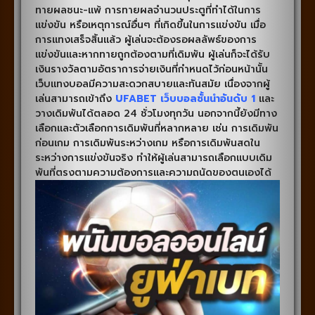
ทายผลชนะ-แพ้ การทายผลจำนวนประตูที่ทำได้ในการ
แข่งขัน หรือเหตุการณ์อื่นๆ ที่เกิดขึ้นในการแข่งขัน เมื่อ
การแทงเสร็จสิ้นแล้ว ผู้เล่นจะต้องรอผลลัพธ์ของการ
แข่งขันและหากทายถูกต้องตามที่เดิมพัน ผู้เล่นก็จะได้รับ
เงินรางวัลตามอัตราการจ่ายเงินที่กำหนดไว้ก่อนหน้านั้น
เว็บแทงบอลมีความสะดวกสบายและทันสมัย เนื่องจากผู้
เล่นสามารถเข้าถึง
UFABET เว็บบอลชั้นนำอันดับ 1
และ
วางเดิมพันได้ตลอด 24 ชั่วโมงทุกวัน นอกจากนี้ยังมีทาง
เลือกและตัวเลือกการเดิมพันที่หลากหลาย เช่น การเดิมพัน
ก่อนเกม การเดิมพันระหว่างเกม หรือการเดิมพันสดใน
ระหว่างการแข่งขันจริง ทำให้ผู้เล่นสามารถเลือกแบบเดิม
พันที่ตรงตามความต้องการและความถนัดของตนเองได้