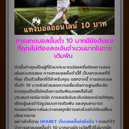
การแทงบอลขั้นต่ำ 10 บาทมีข้อดีตรง
ที่คุณไม่ต้องลงเงินจำนวนมากในการ
เดิมพัน
ดังนั้นถ้าคุณเป็นผู้ที่มีงบประมาณน้อยหรือต้องการลอง
เล่นแบบทดลอง การแทงบอลขั้นต่ำนี้ที่ เว็บแทงบอลที่ดี
ที่สุด เป็นตัวเลือกที่ดีสำหรับคุณ นอกจากนี้ การแทงบอล
ขั้นต่ำ 10 บาทยังช่วยลดความเสี่ยงในการสูญเสียเงิน
หากคุณเป็นมือใหม่ในการเดิมพันบอลหรือไม่มี
ประสบการณ์มากนัก การลงเงินในระดับน้อยจะช่วยให้คุณ
เรียนรู้และเข้าใจรูปแบบการเดิมพัน และคุณสามารถ
ทดลองวิเคราะห์และวางกลยุทธ์การแทงโดยไม่ต้องเสี่ยง
เงินมากมาย
อย่างไรก็ตาม
UFABET เว็บบอลชั้นนำอันดับ 1
ควรจำไว้
ว่าการแทงบอลขั้นต่ำ 10 บาทอาจมีรางวัลที่ได้ไม่มากนัก