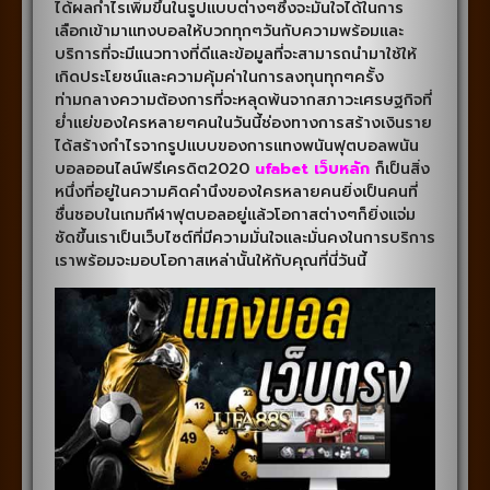
ได้ผลกำไรเพิ่มขึ้นในรูปแบบต่างๆซึ่งจะมั่นใจได้ในการ
เลือกเข้ามาแทงบอลให้บวกทุกๆวันกับความพร้อมและ
บริการที่จะมีแนวทางที่ดีและข้อมูลที่จะสามารถนำมาใช้ให้
เกิดประโยชน์และความคุ้มค่าในการลงทุนทุกๆครั้ง
ท่ามกลางความต้องการที่จะหลุดพ้นจากสภาวะเศรษฐกิจที่
ย่ำแย่ของใครหลายๆคนในวันนี้ช่องทางการสร้างเงินราย
ได้สร้างกำไรจากรูปแบบของการแทงพนันฟุตบอลพนัน
บอลออนไลน์ฟรีเครดิต2020
ufabet เว็บหลัก
ก็เป็นสิ่ง
หนึ่งที่อยู่ในความคิดคำนึงของใครหลายคนยิ่งเป็นคนที่
ชื่นชอบในเกมกีฬาฟุตบอลอยู่แล้วโอกาสต่างๆก็ยิ่งแจ่ม
ชัดขึ้นเราเป็นเว็บไซต์ที่มีความมั่นใจและมั่นคงในการบริการ
เราพร้อมจะมอบโอกาสเหล่านั้นให้กับคุณที่นี่วันนี้