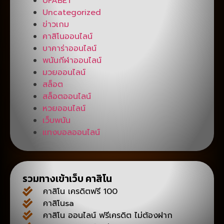
UFABET
Uncategorized
ข่าวเกม
คาสิโนออนไลน์
บาคาร่าออนไลน์
พนันกีฬาออนไลน์
มวยออนไลน์
สล็อต
สล็อตออนไลน์
หวยออนไลน์
เว็บพนัน
แทงบอลออนไลน์
รวมทางเข้าเว็บ คาสิโน
คาสิโน เครดิตฟรี 100
คาสิโนsa
คาสิโน ออนไลน์ ฟรีเครดิต ไม่ต้องฝาก