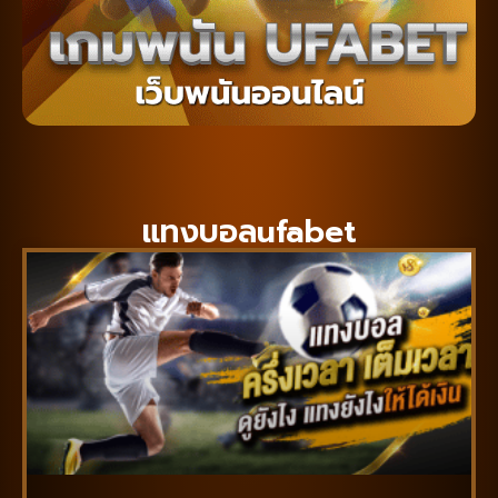
แทงบอลufabet