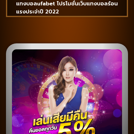
แทงบอลufabet โปรโมชั่นเว็บแทงบอลร้อน
แรงประจำปี 2022