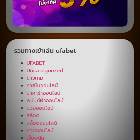
รวมทางเข้าเล่น ufabet
UFABET
Uncategorized
ข่าวเกม
คาสิโนออนไลน์
บาคาร่าออนไลน์
พนันกีฬาออนไลน์
มวยออนไลน์
สล็อต
สล็อตออนไลน์
หวยออนไลน์
เว็บพนัน