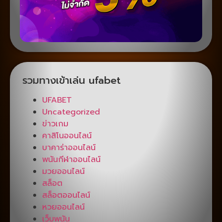
รวมทางเข้าเล่น ufabet
UFABET
Uncategorized
ข่าวเกม
คาสิโนออนไลน์
บาคาร่าออนไลน์
พนันกีฬาออนไลน์
มวยออนไลน์
สล็อต
สล็อตออนไลน์
หวยออนไลน์
เว็บพนัน