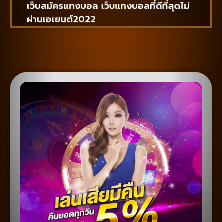
เว็บสมัครแทงบอล เว็บแทงบอลที่ดีที่สุดไม่
ผ่านเอเยนต์2022