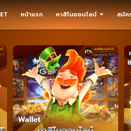
ET
หน้าแรก
คาสิโนออนไลน์
สมัค