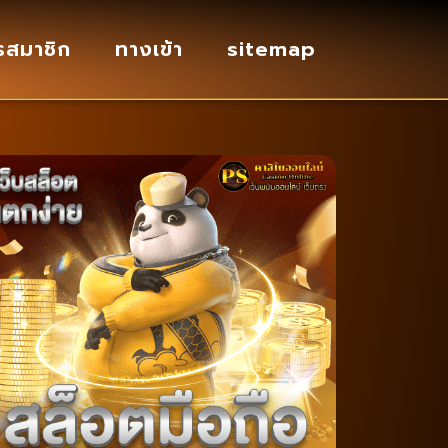
รสมาชิก
ทางเข้า
sitemap