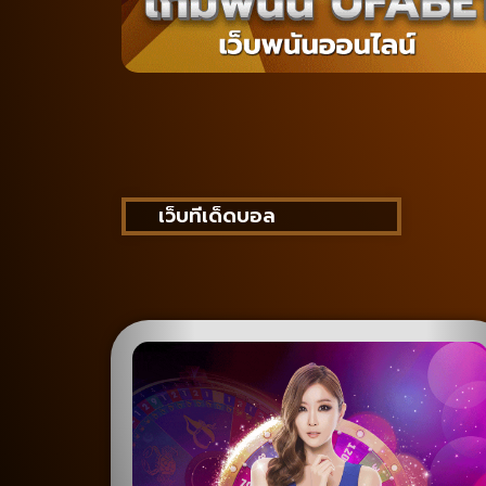
เว็บทีเด็ดบอล