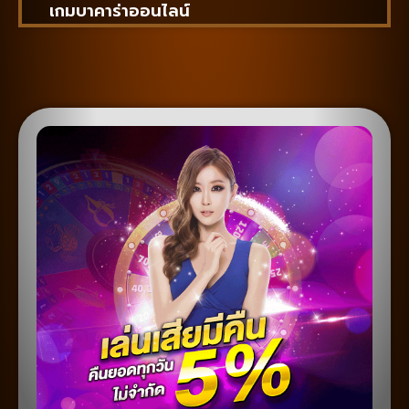
เกมบาคาร่าออนไลน์