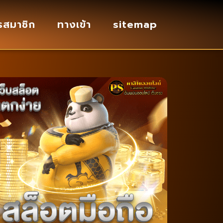
รสมาชิก
ทางเข้า
sitemap