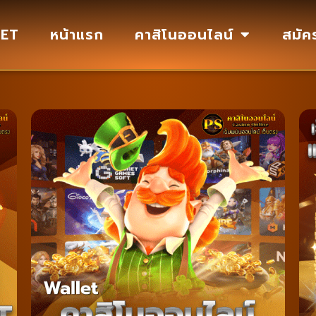
ET
หน้าแรก
คาสิโนออนไลน์
สมัค