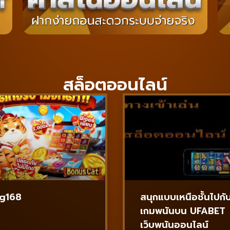
สล็อตออนไลน์
g168
สนุกแบบเหนือชั้นไปกั
เกมพนันบน UFABET
เว็บพนันออนไลน์