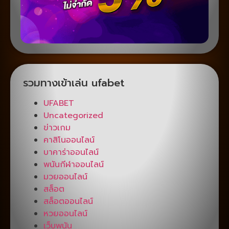
รวมทางเข้าเล่น ufabet
UFABET
Uncategorized
ข่าวเกม
คาสิโนออนไลน์
บาคาร่าออนไลน์
พนันกีฬาออนไลน์
มวยออนไลน์
สล็อต
สล็อตออนไลน์
หวยออนไลน์
เว็บพนัน