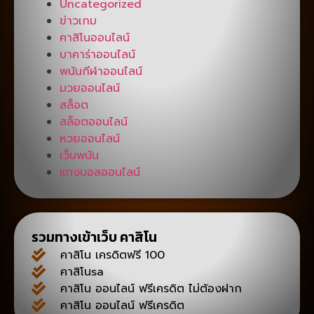
Uncategorized
ข่าวเกม
คาสิโนออนไลน์
บาคาร่าออนไลน์
พนันกีฬาออนไลน์
มวยออนไลน์
สล็อต
สล็อตออนไลน์
หวยออนไลน์
เว็บพนัน
แทงบอลออนไลน์
รวมทางเข้าเว็บ คาสิโน
คาสิโน เครดิตฟรี 100
คาสิโนsa
คาสิโน ออนไลน์ ฟรีเครดิต ไม่ต้องฝาก
คาสิโน ออนไลน์ ฟรีเครดิต