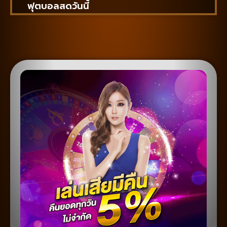
ฟุตบอลสดวันนี้