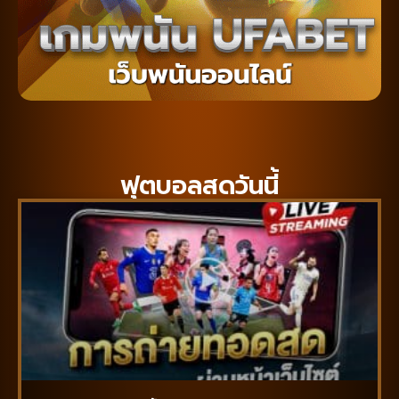
ฟุตบอลสดวันนี้