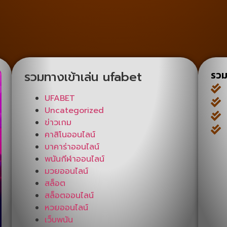
รวมทางเข้าเล่น ufabet
รวม
UFABET
Uncategorized
ข่าวเกม
คาสิโนออนไลน์
บาคาร่าออนไลน์
พนันกีฬาออนไลน์
มวยออนไลน์
สล็อต
สล็อตออนไลน์
หวยออนไลน์
เว็บพนัน