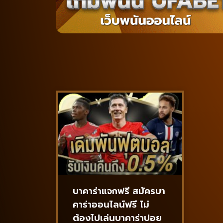
บาคาร่าแจกฟรี สมัครบา
คาร่าออนไลน์ฟรี ไม่
ต้องไปเล่นบาคาร่าปอย