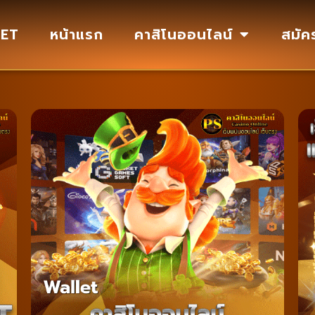
ET
หน้าแรก
คาสิโนออนไลน์
สมัค