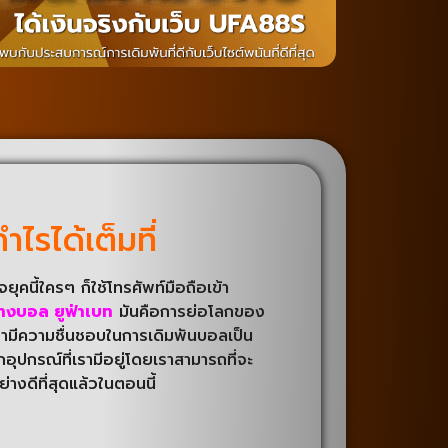
รได้เต็มที่
คนี้ใครๆ ก็ใช้โทรศัพท์มือถือเข้า
ทงบอล ยูฟ่าเบท
มันคือการย่อโลกของ
เรามีความชื่นชอบในการเดิมพันบอลเป็น
กอุปกรณ์ที่เรามีอยู่โดยเราสามารถที่จะ
างดีที่สุดแล้วในตอนนี้