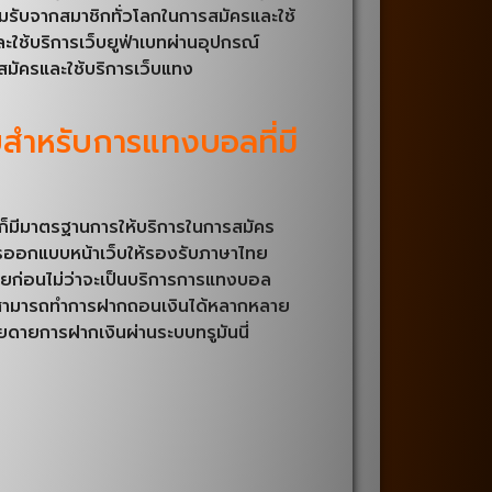
ยอมรับจากสมาชิกทั่วโลกในการสมัครและใช้
ะใช้บริการเว็บยูฟ่าเบทผ่านอุปกรณ์
รถสมัครและใช้บริการเว็บแทง
บสำหรับการแทงบอลที่มี
บทก็มีมาตรฐานการให้บริการในการสมัคร
ารออกแบบหน้าเว็บให้รองรับภาษาไทย
ียก่อนไม่ว่าจะเป็นบริการการแทงบอล
ามารถทำการฝากถอนเงินได้หลากหลาย
ยดายการฝากเงินผ่านระบบทรูมันนี่