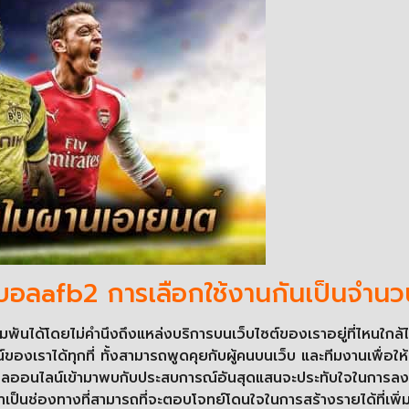
อลafb2 การเลือกใช้งานกันเป็นจำน
พันได้โดยไม่คำนึงถึงแหล่งบริการบนเว็บไซต์ของเราอยู่ที่ไหนใกล
ของเราได้ทุกที่ ทั้งสามารถพูดคุยกับผู้คนบนเว็บ และทีมงานเพื่อให
แทงบอลออนไลน์เข้ามาพบกับประสบการณ์อันสุดแสนจะประทับใจในการลงท
าเป็นช่องทางที่สามารถที่จะตอบโจทย์โดนใจในการสร้างรายได้ที่เ