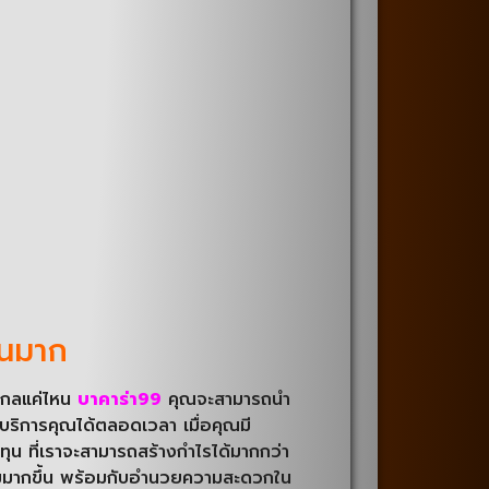
วนมาก
้ไกลแค่ไหน
บาคาร่า99
คุณจะสามารถนำ
้บริการคุณได้ตลอดเวลา เมื่อคุณมี
ุน ที่เราจะสามารถสร้างกำไรได้มากกว่า
พิ่มมากขึ้น พร้อมกับอำนวยความสะดวกใน