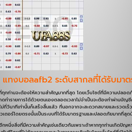
 แทงบอลafb2 ระดับสากลที่ได้รับมาตร
งที่ทุกท่านจะต้องให้ความสำคัญมากที่สุด โดยเว็บไซต์ที่มีความป
นจะกดทำรายการได้ด้วยตนเองตลอดเวลาไม่จำเป็นจะต้องทำผ่านบัญช
่วินาทีเท่านั้นก็เสร็จสิ้นแล้ว ที่นอกจากจะสะดวกสบายและรวดเร็
วเตอร์โดยตรงนั้นเป็นระบบที่ได้รับมาตรฐานและปลอดภัยมากที่สุดน
กหนึ่งสิ่งที่มีความสำคัญเช่นเดียวกันเพราะถ้าหากทุกท่านเกิดปัญ