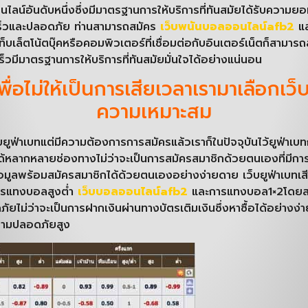
ออนไลน์อันดับหนึ่งซึ่งมีมาตรฐานการให้บริการที่ทันสมัยได้รับความ
เร็วและปลอดภัย ท่านสามารถสมัคร
เว็บพนันบอลออนไลน์afb2
แล
แท็บเล็ตโน้ตบุ๊คหรือคอมพิวเตอร์ที่เชื่อมต่อกับอินเตอร์เน็ตก็สามา
มีมาตรฐานการให้บริการที่ทันสมัยมั่นใจได้อย่างแน่นอน
อไม่ให้เป็นการเสียเวลาเรามาเลือกเว็
ความเหมาะสม
ว็บยูฟ่าเบทแต่มีความต้องการการสมัครแล้วเราก็ในปัจจุบันไว้ยูฟ่าเ
ด้หลากหลายช่องทางไม่ว่าจะเป็นการสมัครสมาชิกด้วยตนเองที่มีก
มูลพร้อมสมัครสมาชิกได้ด้วยตนเองอย่างง่ายดาย เว็บยูฟ่าเบทเส
การแทงบอลสูงต่ำ
เว็บบอลออนไลน์afb2
และการแทงบอล1×2โดยส
ม่ว่าจะเป็นการฝากเงินผ่านทางบัตรเติมเงินซึ่งหาซื้อได้อย่างง่า
ความปลอดภัยสูง