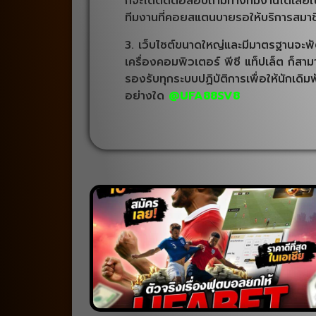
ก็จะได้ติดต่อสอบถามทางทีมงานได้เลยในท
ทีมงานที่คอยสแตนบายรอให้บริการสมาชิกท
3. เว็บไซต์ขนาดใหญ่และมีมาตรฐานจะพัฒน
เครื่องคอมพิวเตอร์ พีซี แท็ปเล็ต ก็สา
รองรับทุกระบบปฏิบัติการเพื่อให้นักเดิ
อย่างใด
@UFA88SV8