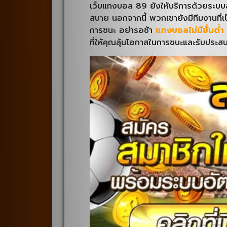
เว็บแทงบอล 89 ยังให้บริการด้วยระบบ
สบาย นอกจากนี้ พวกเขายังมีทีมงานที่
การชนะ อย่ารอช้า
แทงบอลไม่มีขั้นต่ำ
ที่ให้คุณลุ้นโอกาสในการชนะและรับประสบการณ