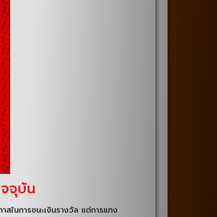
จจุบัน
าสในการชนะเงินรางวัล แต่การแทง