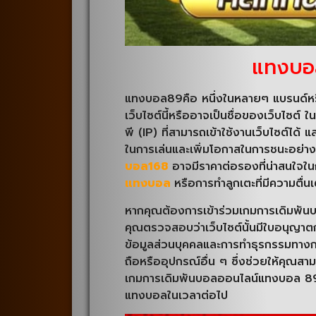
แทงบอล
แทงบอล89คือ หนึ่งในหลายๆ แบรนด์หรื
เว็บไซต์นี้หรืออาจเป็นชื่อของเว็บไซต์ 
พี (IP) ที่สามารถเข้าใช้งานเว็บไซต์ได
ในการเล่นและเพิ่มโอกาสในการชนะอย่าง
บอล168
อาจมีราคาต่อรองที่น่าสนใจใน
แทงบอล
หรือการทำลูกเตะที่มีความตื่นเ
หากคุณต้องการเข้าร่วมเกมการเดิมพันบอ
คุณตรวจสอบว่าเว็บไซต์นั้นมีใบอนุญาต
ข้อมูลส่วนบุคคลและการทำธุรกรรมทางก
ถือหรืออุปกรณ์อื่น ๆ ซึ่งช่วยให้คุ
เกมการเดิมพันบอลออนไลน์แทงบอล 89อา
แทงบอลในเวลาต่อไป