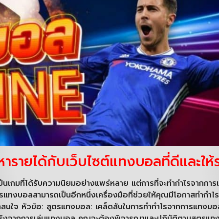
รายได้กับเว็บไซต์แทงบอลที่ดีและให้ร
เกมที่ได้รับความนิยมอย่างแพร่หลาย แต่การที่จะทำกำไรจากการแท
ูตรแทงบอลสามารถเป็นอีกหนึ่งเครื่องมือที่ช่วยให้คุณมีโอกาสทำก
่น่าสนใจ หัวข้อ: สูตรแทงบอล: เคล็ดลับในการทำกำไรจากการแทงบ
จริงจากการเล่นแทงบอล คุณจะต้องพิจารณาและปฏิบัติตามสูตรแทงบ