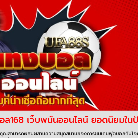
ล168 เว็บพนันออนไลน์ ยอดนิยมในปั
ให้คุณสามารถผสมผสานความสนุกสนานของการชมเกมฟุตบอลกับโอก