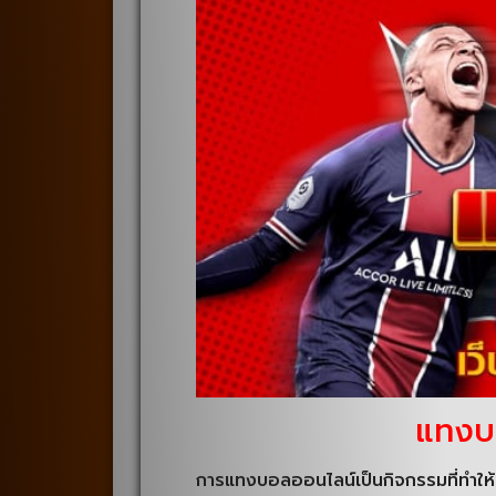
แทงบอ
การแทงบอลออนไลน์เป็นกิจกรรมที่ทำ