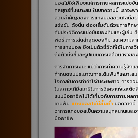
บอลไม่ใช่เพียงแค่การทายผลการแข่งขัน
กลยุทธ์ที่เหมาะสม ในบทความนี้ เราจะพ
ส่วนสำคัญของการแทงบอลออนไลน์อย่างม
แข่งขัน ดังนั้น ต้องเริ่มต้นด้วยการศึกษ
กับประวัติการแข่งขันของทีมและผู้เล่น 
ฟอร์มการเล่นล่าสุดของทีม และความสามา
การแทงบอล ซึ่งเป็นตัวชี้วัดที่ใช้ในกา
ถึงตัวบ่งชี้และรูปแบบการเคลื่อนไหวขอ
การจัดการเงิน: แม้ว่าการทำความรู้จักแ
กำหนดงบประมาณการเดิมพันที่เหมาะสม แล
โอกาสในการทำกำไรในระยะยาว การควบค
ในสภาวะที่มีสมาธิในการวิเคราะห์และต
แบบมืออาชีพไม่ได้เกี่ยวกับการทายผลการ
เดิมพัน
แทงบอลไม่มีขั้นต่ำ
นอกจากนี้
ว่าการแทงบอลเป็นความสนุกสนานและอาจ
มืออาชีพ