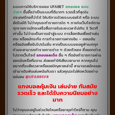
ระบบการให้บริการของ UFABET
แทงบอล แบบ
ง่ายๆ
ขึ้นชื่อว่าเป็นระบบที่ดีมากๆ รวดเร็วที่สุดใน
ประเทศไทยก็ว่าได้ ให้บริการด้วยระบบออโต้ หรือ ระบบ
อัตโนมัติ ไม่ว่าคุณจะทำรายการใด ๆ ภายในเว็บไซต์ตาม
ทุกรายการมักจะเสร็จสิ้นภายในระยะเวลาไม่เกิน 3 วินาที
เท่านั้น ไม่ว่าจะเป็นการเข้าสู่ระบบ การล็อกอินเพื่อเข้าเล่น
เกม หรือแม้กระทั่ง การทำรายการฝากเงิน – ถอนเงิน
หรือแจ้งเพื่อรับโปรโมชั่น หากเป็นระบบของยูฟ่าเบททุก
ท่านจะสามารถทำรายการต่าง ๆ ด้วยตัวเอง ซึ่งแตกต่าง
ไปจากเว็บไซต์
แทงบอลเต็ง
อื่น ๆ ที่ตอ้งทำรายการผ่าน
แอดมินหรือทีมงาน ส่งผลทำให้เสียเวลามาก หากคุณไม่
อยากที่จะเสียเวลาหรือเจอปัญหาเหล่านี้ สามารถสมัครและ
เข้ามาเดิมพันเล่นพนันกับเรา แล้วคุณจะไม่ผิดหวังอย่าง
แน่นอน
@UFA88SV8
แทงบอลคุ้มเงิน เล่นง่าย ทันสมัย
รวดเร็ว และได้รับความนิยมอย่าง
มาก
ไม่ว่าคุณจะอยู่ในช่วงวัยไหนหรืออายุเท่าไหร่ก็ตาม คุณ