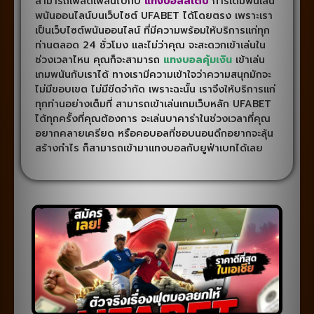
สามารถเพลิดเพลินไปกับ
แทงบอลสเต็ป
การเดิมพันเล่น
พนันออนไลน์บนเว็บไซต์ UFABET ได้โดยตรง เพราะเรา
เป็นเว็บไซต์พนันออนไลน์ ที่มีความพร้อมให้บริการแก่ทุก
ท่านตลอด 24 ชั่วโมง และไม่ว่าคุณ จะสะดวกเข้าเล่นใน
ช่วงเวลาไหน คุณก็จะสามารถ
แทงบอลคุ้มเงิน
เข้าเล่น
เกมพนันกับเราได้ ทางเรามีความเข้าใจว่าความสนุกมักจะ
ไม่มีขอบเขต ไม่มีขีดจำกัด เพราะฉะนั้น เราจึงให้บริการแก่
ทุกท่านอย่างเต็มที่ สามารถเข้าเล่นเกมเว็บหลัก UFABET
ได้ทุกครั้งที่คุณต้องการ จะเล่นบาคาร่าในช่วงเวลาที่คุณ
อยากคลายเครียด หรือคอบอลที่ชอบนอนดึกอยากจะลุ้น
สร้างกำไร ก็สามารถเข้ามาแทงบอลกับยูฟ่าเบทได้เลย