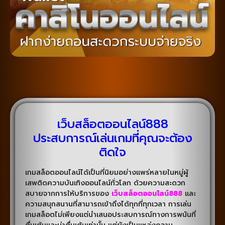
เว็บสล็อตออนไลน์888
ประสบการณ์เล่นเกมที่คุณจะต้อง
ติดใจ
เกมสล็อตออนไลน์ได้เป็นที่นิยมอย่างแพร่หลายในหมู่ผู้
เสพติดความบันเทิงออนไลน์ทั่วโลก ด้วยความสะดวก
สบายจากการให้บริการของ
เว็บสล็อตออนไลน์888
และ
ความสนุกสนานที่สามารถเข้าถึงได้ทุกที่ทุกเวลา การเล่น
เกมสล็อตไม่เพียงแต่นำเสนอประสบการณ์ทางการพนันที่