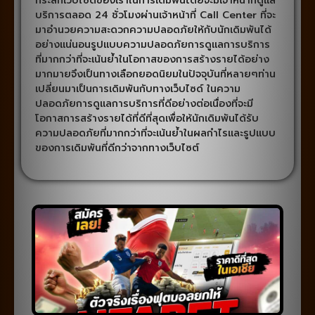
ที่ระลึกเว็บไซต์ของเราในการเดิมพันโดยจะมีเจ้าหน้าที่ดูแล
บริการตลอด 24 ชั่วโมงผ่านเจ้าหน้าที่ Call Center ที่จะ
มาอำนวยความสะดวกความปลอดภัยให้กับนักเดิมพันได้
อย่างแน่นอนรูปแบบความปลอดภัยการดูแลการบริการ
ที่มากกว่าที่จะเน้นย้ำในโอกาสของการสร้างรายได้อย่าง
มากมายจึงเป็นทางเลือกยอดนิยมในปัจจุบันที่หลายๆท่าน
เปลี่ยนมาเป็นการเดิมพันกับทางเว็บไซด์ ในความ
ปลอดภัยการดูแลการบริการที่ดีอย่างต่อเนื่องที่จะมี
โอกาสการสร้างรายได้ที่ดีที่สุดเพื่อให้นักเดิมพันได้รับ
ความปลอดภัยที่มากกว่าที่จะเน้นย้ำในผลกำไรและรูปแบบ
ของการเดิมพันที่ดีกว่าจากทางเว็บไซต์