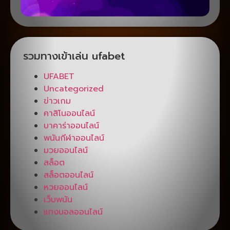
รวมทางเข้าเล่น ufabet
UFABET
Uncategorized
ข่าวเกม
คาสิโนออนไลน์
บาคาร่าออนไลน์
พนันกีฬาออนไลน์
มวยออนไลน์
สล็อต
สล็อตออนไลน์
หวยออนไลน์
เว็บพนัน
แทงบอลออนไลน์