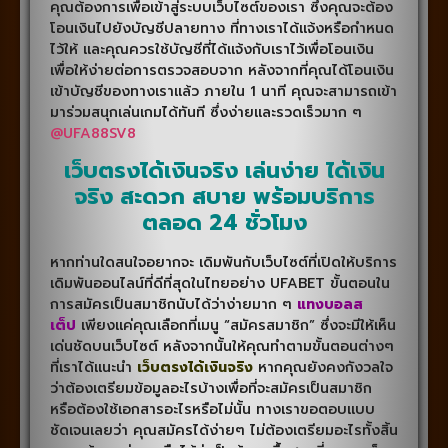
คุณต้องการเพื่อเข้าสู่ระบบเว็บไซต์ของเรา ซึ่งคุณจะต้อง
โอนเงินไปยังบัญชีปลายทาง ที่ทางเราได้แจ้งหรือกำหนด
ไว้ให้ และคุณควรใช้บัญชีที่ได้แจ้งกับเราไว้เพื่อโอนเงิน
เพื่อให้ง่ายต่อการตรวจสอบจาก หลังจากที่คุณได้โอนเงิน
เข้าบัญชีของทางเราแล้ว ภายใน 1 นาที คุณจะสามารถเข้า
มาร่วมสนุกเล่นเกมได้ทันที ซึ่งง่ายและรวดเร็วมาก ๆ
@UFA88SV8
เว็บตรงได้เงินจริง เล่นง่าย ได้เงิน
จริง สะดวก สบาย พร้อมบริการ
ตลอด 24 ชั่วโมง
หากท่านใดสนใจอยากจะ เดิมพันกับเว็บไซต์ที่เปิดให้บริการ
เดิมพันออนไลน์ที่ดีที่สุดในไทยอย่าง UFABET ขั้นตอนใน
การสมัครเป็นสมาชิกนับได้ว่าง่ายมาก ๆ
แทงบอลส
เต็ป
เพียงแค่คุณเลือกที่เมนู “สมัครสมาชิก” ซึ่งจะมีให้เห็น
เด่นชัดบนเว็บไซต์ หลังจากนั้นให้คุณทำตามขั้นตอนต่างๆ
ที่เราได้แนะนำ
เว็บตรงได้เงินจริง
หากคุณยังคงกังวลใจ
ว่าต้องเตรียมข้อมูลอะไรบ้างเพื่อที่จะสมัครเป็นสมาชิก
หรือต้องใช้เอกสารอะไรหรือไม่นั้น ทางเราขอตอบแบบ
ชัดเจนเลยว่า คุณสมัครได้ง่ายๆ ไม่ต้องเตรียมอะไรทั้งสิ้น