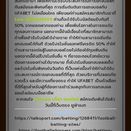
สมัครเข้ามา เพื่อให้ท่านได้รับประสบการณ์การแทงบอลที่
ทันสมัยและพิเศษที่สุด การเริ่มต้นต้นการแทงบอลกับ
UFABET ไม่เหมือนใคร เพียงแค่ท่านสมัครสมาชิกกับเราที่
Line: @UFA88SV8
ท่านก็จะได้รับโบนัสต้อนรับทันที
50% จากยอดฝากของท่าน เพื่อเพิ่มโอกาสในการชนะใน
ทุกรอบการแทง นอกจากนี้ยังมีเงื่อนไขที่สมาชิกสามารถ
ทำเพื่อเข้ารับโบนัสได้ง่ายดาย ทำให้ท่านสามารถเริ่มต้น
แทงบอลได้ทันที ด้วยโปรโมชั่นแจกฟรีเครดิต 50% ทำให้
ท่านสามารถต่อสู้ในแทงบอลโดยไม่ต้องใช้ทุนเพิ่มเติม
นอกจากนี้ยังมีโปรโมชั่นอื่น ๆ ที่อาจจะตอบโจทย์ความ
ต้องการของท่านได้มากมาย ทั้งโปรโมชั่นแทงบอลสเต็ป
และโปรโมชั่นพิเศษในวันเกิด ที่เว็บแห่งนี้จะทำให้ท่านได้รับ
ประสบการณ์การแทงบอลที่ดีที่สุด ด้วยบริการที่ปลอดภัย
รวดเร็ว และมีความเที่ยงตรง ทำให้ UFABET เป็นตัวเลือก
ที่ดีที่สุดสำหรับผู้ที่ต้องการเข้าร่วมสนุกกับการแทงบอล
ออนไลน์แบบมืออาชีพ
หากสนใจ
แทงบอล เดี่ยว ออนไลน์
สมัครเดิมพันได้แล้ว
วันนี้ที่เว็บตรง ยูฟ่าเบท
แหล่งที่มาจาก
https://talksport.com/betting/1268411/football-
betting-sites/
https://footballwhispers.com/blog/betting-