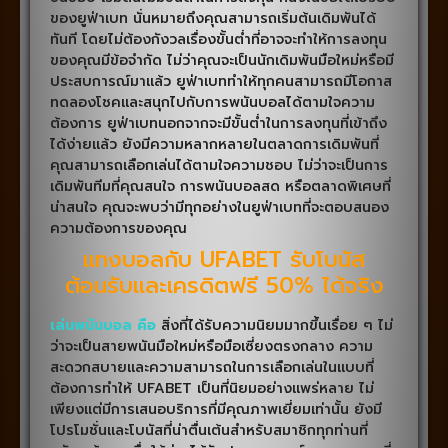
ของยูฟ่าเบท นั่นหมายถึงคุณสามารถเริ่มต้นเดิมพันได้
ทันที โดยไม่ต้องกังวลเรื่องขั้นต่ำที่อาจจะทำให้การลงทุน
ของคุณมีข้อจำกัด ไม่ว่าคุณจะเป็นนักเดิมพันมือใหม่หรือมี
ประสบการณ์มาแล้ว ยูฟ่าเบททำให้ทุกคนสามารถมีโอกาส
ทดลองโชคและสนุกไปกับการพนันบอลได้ตามใจความ
ต้องการ ยูฟ่าเบทนอกจากจะมีขั้นต่ำในการลงทุนที่เข้าถึง
ได้ง่ายแล้ว ยังมีความหลากหลายในตลาดการเดิมพันที่
คุณสามารถเลือกเล่นได้ตามใจความชอบ ไม่ว่าจะเป็นการ
เดิมพันทีมที่คุณสนใจ การพนันบอลสด หรือตลาดพิเศษที่
น่าสนใจ คุณจะพบว่ามีทุกอย่างในยูฟ่าเบทที่จะตอบสนอง
ความต้องการของคุณ
แทงบอลกับ UFABET รับโบนัส
ต้อนรับและเครดิตฟรี 50% ได้จริง
เล่นพนันบอล คือ
สิ่งที่ได้รับความนิยมมากขึ้นเรื่อย ๆ ไม่
ว่าจะเป็นสายพนันมือใหม่หรือมือเซี่ยงตรงกลาง ความ
สะดวกสบายและความสามารถในการเลือกเล่นในแบบที่
ต้องการทำให้ UFABET เป็นที่นิยมอย่างแพร่หลาย ไม่
เพียงแต่มีการเสนอบริการที่มีคุณภาพเยี่ยมเท่านั้น ยังมี
โปรโมชั่นและโบนัสที่น่าตื่นเต้นสำหรับสมาชิกทุกท่านที่