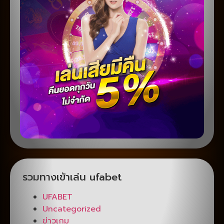
รวมทางเข้าเล่น ufabet
UFABET
Uncategorized
ข่าวเกม