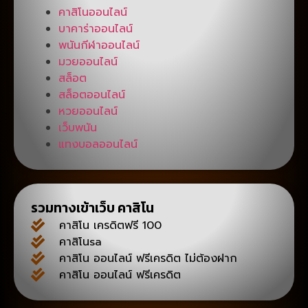
คาสิโนออนไลน์
บาคาร่าออนไลน์
พนันกีฬาออนไลน์
มวยออนไลน์
สล็อต
สล็อตออนไลน์
หวยออนไลน์
เว็บพนัน
แทงบอลออนไลน์
รวมทางเข้าเว็บ คาสิโน
คาสิโน เครดิตฟรี 100
คาสิโนsa
คาสิโน ออนไลน์ ฟรีเครดิต ไม่ต้องฝาก
คาสิโน ออนไลน์ ฟรีเครดิต