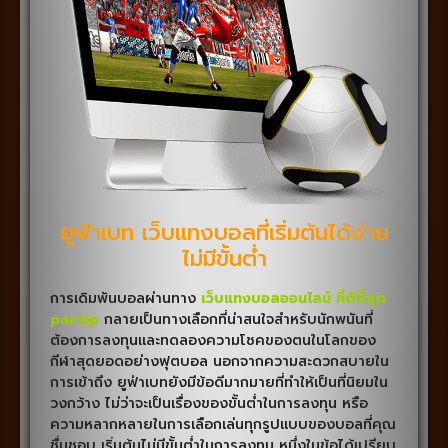
ยูฟ่าเบท เว็บแทงบอลที่เริ่มต้นได้ง่าย
ไม่มีขั้นต่ำ
การเดิมพันบอลผ่านทาง
เว็บแทงบอลออนไลน์ ที่ดีที่สุด
pantip
กลายเป็นทางเลือกที่น่าสนใจสำหรับนักพนันที่
ต้องการลงทุนและทดลองความโชคของตนในโลกของ
กีฬาสุดยอดอย่างฟุตบอล นอกจากความสะดวกสบายใน
การเข้าถึง ยูฟ่าเบทยังมีข้อดีมากมายที่ทำให้เป็นที่นิยมใน
วงกว้าง ไม่ว่าจะเป็นเรื่องของขั้นต่ำในการลงทุน หรือ
ความหลากหลายในการเลือกเล่นทุกรูปแบบของบอลที่คุณ
ชื่นชอบ เริ่มต้นไม่มีขั้นต่ำในการลงทุน หนึ่งในข้อได้เปรียบ