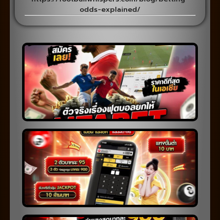
odds-explained/