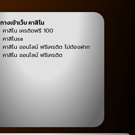
ทางเข้าเว็บ คาสิโน
คาสิโน เครดิตฟรี 100
คาสิโนsa
คาสิโน ออนไลน์ ฟรีเครดิต ไม่ต้องฝาก
คาสิโน ออนไลน์ ฟรีเครดิต