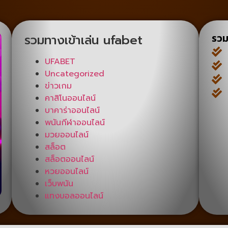
รวมทางเข้าเล่น ufabet
รวม
UFABET
Uncategorized
ข่าวเกม
คาสิโนออนไลน์
บาคาร่าออนไลน์
พนันกีฬาออนไลน์
มวยออนไลน์
สล็อต
สล็อตออนไลน์
หวยออนไลน์
เว็บพนัน
แทงบอลออนไลน์