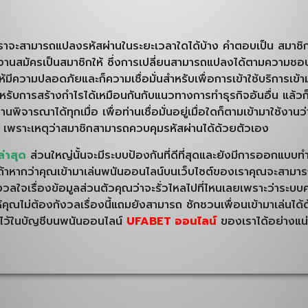
าจะสามารถแปลงรหัสผ่านในระยะเวลาใดได้บ้าง คำตอบเป็น สมาชิ
ี่ทำงานสมัครเป็นสมาชิกให้ ซึ่งการเปลี่ยนสามารถแปลงได้ตามความช
้มีความปลอดภัยและก็ความเชื่อมั่นสำหรับเพื่อการเข้าใช้บริการเข้
หรับการสร้างกำไรได้เหมือนกันกับแนวทางการทำธุรกิจอันอื่น แล้ว
พิจารณาได้ทุกเมื่อ เพื่อท่านเชื่อมั่นอยู่เมื่อใดก็ตามเข้ามาใช้งา
 เพราะเหตุว่าสมาชิกสามารถควบคุมรหัสผ่านได้ด้วยตัวเอง
ล่าสุด
ส่วนใหญ่นั้นจะมีระบบป้องกันที่ดีที่สุดและยังมีการออกแบ
นถ้าหากว่าคุณเข้ามาเล่นพนันออนไลน์บนเว็บไซต์ของเราคุณจะสามาร
งวลใจเรื่องข้อมูลส่วนตัวคุณว่าจะรั่วไหลไปที่ไหนเลยเพราะว่าระบ
ณไม่ต้องกังวลเรื่องนี้แถมยังสามารถ ชักชวนเพื่อนเข้ามาเล่นได้ด
บไว้ในบัญชีบนพนันออนไลน์
UFABET ออนไลน์
ของเราได้อย่างแน