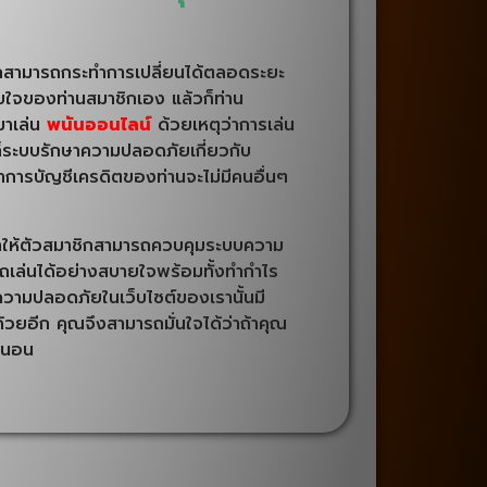
กสามารถกระทำการเปลี่ยนได้ตลอดระยะ
อบใจของท่านสมาชิกเอง แล้วก็ท่าน
ามาเล่น
พนันออนไลน์
ด้วยเหตุว่าการเล่น
ก็ระบบรักษาความปลอดภัยเกี่ยวกับ
นว่าการบัญชีเครดิตของท่านจะไม่มีคนอื่นๆ
บทำให้ตัวสมาชิกสามารถควบคุมระบบความ
ถเล่นได้อย่างสบายใจพร้อมทั้งทำกำไร
บความปลอดภัยในเว็บไซต์ของเรานั้นมี
้วยอีก คุณจึงสามารถมั่นใจได้ว่าถ้าคุณ
่นอน