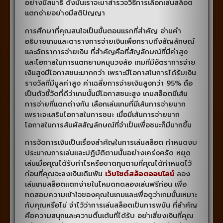
อย่างมีสมาธิ ดังนั้นเราจะมาสำรวจวิธีการเลือกเล่นสล็อต
แตกง่ายอย่างมีสติปัญญา
การศึกษาที่คุณสนใจเป็นขั้นตอนแรกที่สำคัญ อ่านคำ
อธิบายเกมและตารางการจ่ายเงินเพื่อทราบถึงสัญลักษณ์
และอัตราการจ่ายเงิน ที่สำคัญคือที่สัญลักษณ์ที่มีค่าสูง
และโอกาสในการแตกยามหมุนวงล้อ เกมที่มีอัตราการจ่าย
เงินสูงมีโอกาสชนะมากกว่า เพราะมีโอกาสในการได้รับเงิน
รางวัลที่มีมูลค่าสูง ค่าเฉลี่ยการจ่ายเงินสูงกว่า 95% ถือ
เป็นตัวชี้วัดที่ดีว่าเกมนั้นมีโอกาสชนะสูง เกมสล็อตมีเส้น
การจ่ายที่แตกต่างกัน เลือกเล่นเกมที่มีเส้นการจ่ายมาก
เพราะจะเสริมโอกาสในการชนะ เมื่อมีเส้นการจ่ายมาก
โอกาสในการสัมผัสสัญลักษณ์ที่จำเป็นเพื่อชนะก็มีมากขึ้น
การจัดการเงินเป็นเรื่องสำคัญในการเล่นสล็อต กำหนดงบ
ประมาณการเล่นและปฏิบัติตามนั้นอย่างเคร่งครัด หยุด
เล่นเมื่อคุณได้รับกำไรหรือขาดทุนตามที่คุณได้กำหนดไว้
ก่อนที่คุณจะลงเงินเดิมพัน
เว็บไซต์สล็อตออนไลน์
ลอง
เล่นเกมสล็อตแตกง่ายในโหมดทดลองเล่นฟรีก่อน เพื่อ
ทดสอบความเข้าใจของคุณในเกมและเพื่อดูว่าเกมนั้นเหมาะ
กับคุณหรือไม่ จำไว้ว่าการเล่นสล็อตเป็นการพนัน ที่สำคัญ
คือความสนุกและความตื่นเต้นที่ได้รับ อย่าเสี่ยงเงินที่คุณ