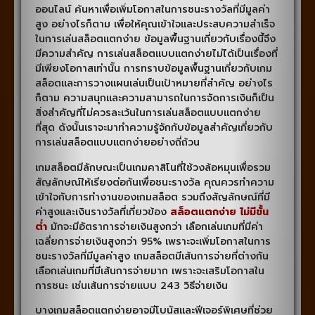
ออนไลน์ ค้นหาเพื่อเพิ่มโอกาสในการชนะรางวัลที่มีมูลค่า
สูง อย่างไรก็ตาม เพื่อให้คุณเข้าใจและประสบความสำเร็จ
ในการเล่นสล็อตแตกง่าย ข้อมูลพื้นฐานเกี่ยวกับเรื่องนี้จึง
มีความสำคัญ การเล่นสล็อตแบบแตกง่ายไม่ได้เป็นเรื่องที่
มีเพียงโอกาสเท่านั้น การทราบข้อมูลพื้นฐานเกี่ยวกับเกม
สล็อตและการวางแผนเล่นเป็นเป้าหมายที่สำคัญ อย่างไร
ก็ตาม ความสนุกและความสามารถในการจัดการเงินก็เป็น
สิ่งสำคัญที่ไม่ควรละเว้นในการเล่นสล็อตแบบแตกง่าย
ที่สุด ดังนั้นเราจะมาทำความรู้จักกับข้อมูลสำคัญเกี่ยวกับ
การเล่นสล็อตแบบแตกง่ายอย่างถี่ถ้วน
เกมสล็อตมีลักษณะเป็นเกมคาสิโนที่ใช้วงล้อหมุนเพื่อรวม
สัญลักษณ์ให้เรียงต่อกันเพื่อชนะรางวัล คุณควรทำความ
เข้าใจกับการทำงานของเกมสล็อต รวมถึงสัญลักษณ์ที่มี
ค่าสูงและเงินรางวัลที่เกี่ยวข้อง
สล็อตแตกง่าย ไม่มีขั้น
ต่ำ
มักจะมีอัตราการจ่ายเงินสูงกว่า เลือกเล่นเกมที่มีค่า
เฉลี่ยการจ่ายเงินสูงกว่า 95% เพราะจะเพิ่มโอกาสในการ
ชนะรางวัลที่มีมูลค่าสูง เกมสล็อตมีเส้นการจ่ายที่ต่างกัน
เลือกเล่นเกมที่มีเส้นการจ่ายมาก เพราะจะเสริมโอกาสใน
การชนะ เช่นเส้นการจ่ายแบบ 243 วิธีจ่ายเงิน
บางเกมสล็อตแตกง่ายอาจมีโบนัสและฟีเจอร์พิเศษที่ช่วย