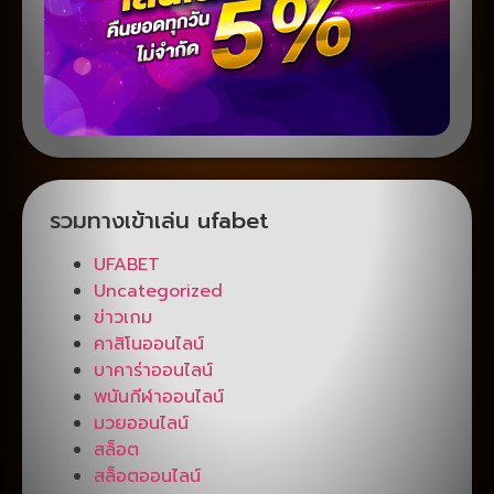
รวมทางเข้าเล่น ufabet
UFABET
Uncategorized
ข่าวเกม
คาสิโนออนไลน์
บาคาร่าออนไลน์
พนันกีฬาออนไลน์
มวยออนไลน์
สล็อต
สล็อตออนไลน์