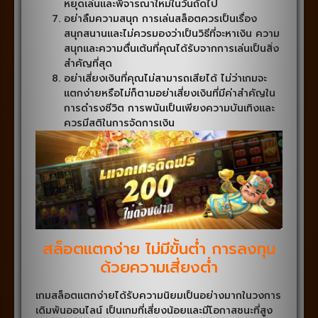
หยุดเล่นและพิจารณาใหม่ในวันถัดไป
อย่าลืมความสนุก การเล่นสล็อตควรเป็นเรื่อง
สนุกสนานและไม่ควรมองว่าเป็นวิธีที่จะหาเงิน ความ
สนุกและความตื่นเต้นที่คุณได้รับจากการเล่นเป็นสิ่ง
สำคัญที่สุด
อย่าเสี่ยงเงินที่คุณไม่สามารถเสียได้ ไม่ว่าเกมจะ
แตกง่ายหรือไม่ก็ตามอย่าเสี่ยงเงินที่มีค่าสำคัญใน
การดำรงชีวิต การพนันเป็นเพียงความบันเทิงและ
ควรมีสติในการจัดการเงิน
สล็อตแตกง่าย ไม่มีขั้นต่ำ การลงทุน
ด้วยความเสี่ยงต่ำ
เกมสล็อตแตกง่ายได้รับความนิยมเป็นอย่างมากในวงการ
เดิมพันออนไลน์ เป็นเกมที่เสี่ยงน้อยและมีโอกาสชนะที่สูง