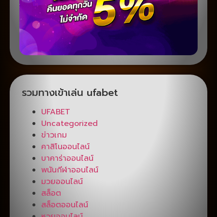
รวมทางเข้าเล่น ufabet
UFABET
Uncategorized
ข่าวเกม
คาสิโนออนไลน์
บาคาร่าออนไลน์
พนันกีฬาออนไลน์
มวยออนไลน์
สล็อต
สล็อตออนไลน์
หวยออนไลน์