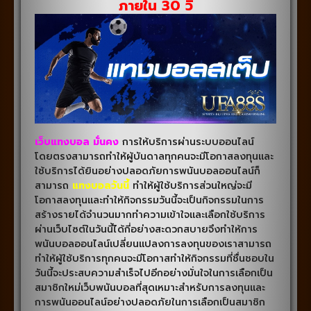
ภายใน 30 วิ
เว็บแทงบอล มั่นคง
การให้บริการผ่านระบบออนไลน์
โดยตรงสามารถทำให้ผู้บันดาลทุกคนจะมีโอกาสลงทุนและ
ใช้บริการได้ยินอย่างปลอดภัยการพนันบอลออนไลน์ก็
สามารถ
แทงบอลวันนี้
ทำให้ผู้ใช้บริการส่วนใหญ่จะมี
โอกาสลงทุนและทำให้กิจกรรมวันนี้จะเป็นกิจกรรมในการ
สร้างรายได้จำนวนมากทำความเข้าใจและเลือกใช้บริการ
ผ่านเว็บไซต์ในวันนี้ได้กี่อย่างสะดวกสบายจึงทำให้การ
พนันบอลออนไลน์เปลี่ยนแปลงการลงทุนของเราสามารถ
ทำให้ผู้ใช้บริการทุกคนจะมีโอกาสทำให้กิจกรรมที่ชื่นชอบใน
วันนี้จะประสบความสำเร็จไปอีกอย่างมั่นใจในการเลือกเป็น
สมาชิกใหม่เว็บพนันบอลที่สุดเหมาะสำหรับการลงทุนและ
การพนันออนไลน์อย่างปลอดภัยในการเลือกเป็นสมาชิก