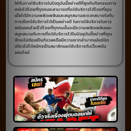
ให้กับการใช้บริการในปัจจุบันนี้อย่างดีที่สุดกับกิจกรรมการ
พนันได้โดยที่ทุกคนจะสามารถที่จะใช้บริการได้โดยที่คุณ
เมื่อได้มีความเพลิดเพลินและสนุกสนานสะดวกสบายใจกับ
การเรียกใช้บริการได้เป็นอย่างดี ในการใช้บริการในการ
พนันออนไลน์ได้โดยที่ทุกคนนั้นจะมีความเพลิดเพลินและ
สนุกสนานกับการที่จะใช้บริการได้ในปัจจุบันนี้อย่างที่คุณ
นึกจะไม่ต้องเป็นกังวลหรือมีความยากลำบากแม้แต่นิด
เดียวไม่ได้สมัครเป็นสมาชิกและใช้บริการกับเว็บพนัน
ออนไลน์