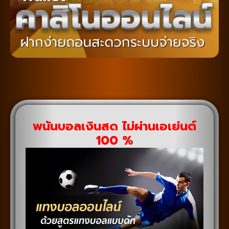
พนันบอลเงินสด ไม่ผ่านเอเย่นต์
100 %