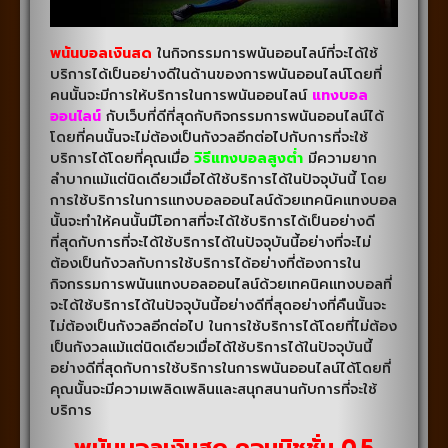
พนันบอลเงินสด
ในกิจกรรมการพนันออนไลน์ที่จะได้ใช้
บริการได้เป็นอย่างดีในด้านของการพนันออนไลน์โดยที่
คนนั้นจะมีการให้บริการในการพนันออนไลน์
แทงบอล
ออนไลน์
กับเว็บที่ดีที่สุดกับกิจกรรมการพนันออนไลน์ได้
โดยที่คนนั้นจะไม่ต้องเป็นกังวลอีกต่อไปกับการที่จะใช้
บริการได้โดยที่คุณเมื่อ
วิธีแทงบอลสูงต่ำ
มีความยาก
ลำบากแม้แต่นิดเดียวเมื่อได้ใช้บริการได้ในปัจจุบันนี้ โดย
การใช้บริการในการแทงบอลออนไลน์ด้วยเทคนิคแทงบอล
นั้นจะทำให้คนนั้นมีโอกาสที่จะได้ใช้บริการได้เป็นอย่างดี
ที่สุดกับการที่จะได้ใช้บริการได้ในปัจจุบันนี้อย่างที่จะไม่
ต้องเป็นกังวลกับการใช้บริการได้อย่างที่ต้องการใน
กิจกรรมการพนันแทงบอลออนไลน์ด้วยเทคนิคแทงบอลที่
จะได้ใช้บริการได้ในปัจจุบันนี้อย่างดีที่สุดอย่างที่คืนนั้นจะ
ไม่ต้องเป็นกังวลอีกต่อไป ในการใช้บริการได้โดยที่ไม่ต้อง
เป็นกังวลแม้แต่นิดเดียวเมื่อได้ใช้บริการได้ในปัจจุบันนี้
อย่างดีที่สุดกับการใช้บริการในการพนันออนไลน์ได้โดยที่
คุณนั้นจะมีความเพลิดเพลินและสนุกสนานกับการที่จะใช้
บริการ
พนันบอลเงินสด คอมมิชชั่น 0.5