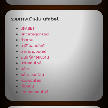
รวมทางเข้าเล่น ufabet
UFABET
Uncategorized
ข่าวเกม
คาสิโนออนไลน์
บาคาร่าออนไลน์
พนันกีฬาออนไลน์
มวยออนไลน์
สล็อต
สล็อตออนไลน์
หวยออนไลน์
เว็บพนัน
แทงบอลออนไลน์