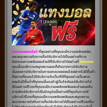
แทงบอลออนไลน์
ที่สุดอย่างที่คุณจะมีความเพลิดเพลิน
และสนุกสนานกับการที่จะใช้บริการได้เป็นอย่างดีการ
กิจกรรมการพนันออนไลน์ที่ใช้บริการได้อย่างที่
แทงบอล
คุณนั้นจะมีความสนุกสนานและก็เกิดจากการใช้บริการ
นั่นเองการใช้บริการในการแทงบอลออนไลน์ฝากไม่มีขั้นต่ำ
คือการที่คนจะได้ใช้บริการกับเว็บที่ดีที่สุดอย่างเว็บฝาก
ถอนไม่มีขั้นต่ำที่ทุกคนนั้นจะเข้าสู่เว็บไซต์และใช้บริการได้
เป็นอย่างดีโดยที่คุณจะมีความเพลิดเพลินและนำเสนอกับ
การให้จะใช้บริการได้ในปัจจุบันนี้อย่างดีที่สุดกับการใช้
บริการได้โดยที่คุณจะมีความเพลิดเพลินและสนุกสนาน
สะดวกสบายใจกับการที่จะใช้บริการได้เป็นอย่างดีโดยที่จะ
ไม่ต้องกังวลแม้แต่นิดเดียวไม่ได้ใช้บริการได้ในปัจจุบันนี้