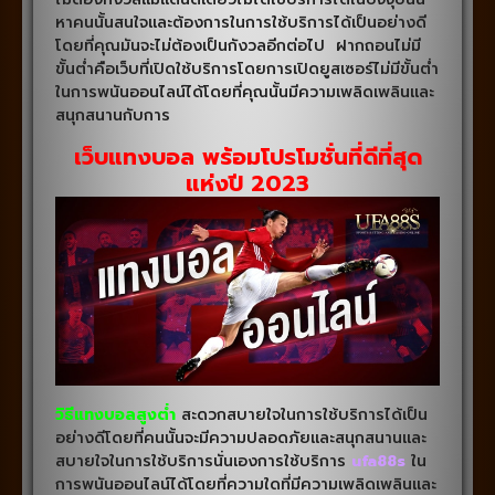
หาคนนั้นสนใจและต้องการในการใช้บริการได้เป็นอย่างดี
โดยที่คุณมันจะไม่ต้องเป็นกังวลอีกต่อไป ฝากถอนไม่มี
ขั้นต่ำคือเว็บที่เปิดใช้บริการโดยการเปิดยูสเซอร์ไม่มีขั้นต่ำ
ในการพนันออนไลน์ได้โดยที่คุณนั้นมีความเพลิดเพลินและ
สนุกสนานกับการ
เว็บแทงบอล พร้อมโปรโมชั่นที่ดีที่สุด
แห่งปี 2023
วิธีแทงบอลสูงต่ำ
สะดวกสบายใจในการใช้บริการได้เป็น
อย่างดีโดยที่คนนั้นจะมีความปลอดภัยและสนุกสนานและ
สบายใจในการใช้บริการนั่นเองการใช้บริการ
ufa88s
ใน
การพนันออนไลน์ได้โดยที่ความใดที่มีความเพลิดเพลินและ