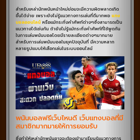
สำหรับเหล่านักพนันหน้าใหม่ย่อมจะมีความผิดพลาดเกิด
ขึ้นได้ง่าย เพราะยังไม่รู้แนวทางการเล่นที่ดีมากพอ
แทง
บอลออนไลน์
หรือแม้กระทั่งคำศัพท์ต่างๆซึ่งสามารถเป็น
แนวทางได้เช่นกัน ถ้ายังไม่รู้แม้กระทั่งคำศัพท์ที่ใช้พูดกัน
ในการเล่นพนันบอลโดยมีรายละเอียดต่างๆมากมาย
สำหรับการเล่นพนันบอลในยุคปัจจุบันที่ มีความหลาก
หลายรูปแบบให้เลือกเล่นในระบบออนไลน์
พนันบอลฟรีเว็บไหนดี เว็บแทงบอลที่มี
สมาชิกมากมายให้การยอมรับ
ซึ่งทำให้เหล่านักพนันอาจจะต้องเข้ามาเรียนรู้แนวทางการ