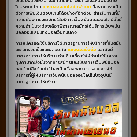
เล่นของตัวเอง ว่าจะมีความเหมาะสมควรจะเล่นพนันบอล
ในประเภทไหน
แทงบอลออนไลน์ยูฟ่าเบท
ที่จะสามารถเป็น
ตัวการเพิ่มเงินตอบแทนได้อย่างดีอีกด้วย สำหรับท่านที่มี
ความต้องการจะสมัครใช้บริการเว็บพนันบอลออนไลน์นั้นมี
ความจำเป็นจะต้องเลือกพิจารณาสมัครใช้บริการเว็บพนัน
บอลออนไลน์แทงบอลเว็บที่มั่นคง
การสมัครและใช้บริการได้มาตรฐานการให้บริการที่ทันสมัย
สะดวกรวดเร็วและปลอดภัย
แทงบอลมือถือ
และยังมี
มาตรฐานการให้บริการด้านอื่นๆที่จะทำให้ท่านได้รับความ
คุ้มค่ามากยิ่งขึ้นจากการสมัครและใช้บริการเว็บพนันบอล
ออนไลน์อีกด้วยไม่ว่าจะเป็นเรื่องของมาตรฐานการให้
บริการที่ผู้ให้บริการเว็บพนันบอลออนไลน์ในปัจจุบันมี
มาตรฐานการให้บริการ