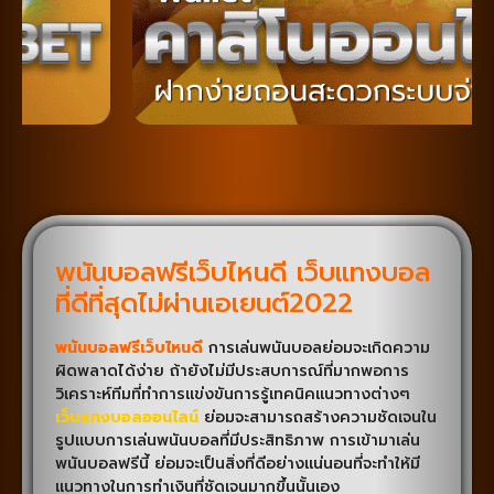
พนันบอลฟรีเว็บไหนดี เว็บแทงบอล
ที่ดีที่สุดไม่ผ่านเอเยนต์2022
พนันบอลฟรีเว็บไหนดี
การเล่นพนันบอลย่อมจะเกิดความ
ผิดพลาดได้ง่าย ถ้ายังไม่มีประสบการณ์ที่มากพอการ
วิเคราะห์ทีมที่ทำการแข่งขันการรู้เทคนิคแนวทางต่างๆ
เว็บแทงบอลออนไลน์
ย่อมจะสามารถสร้างความชัดเจนใน
รูปแบบการเล่นพนันบอลที่มีประสิทธิภาพ การเข้ามาเล่น
พนันบอลฟรีนี้ ย่อมจะเป็นสิ่งที่ดีอย่างแน่นอนที่จะทำให้มี
แนวทางในการทำเงินที่ชัดเจนมากขึ้นนั้นเอง